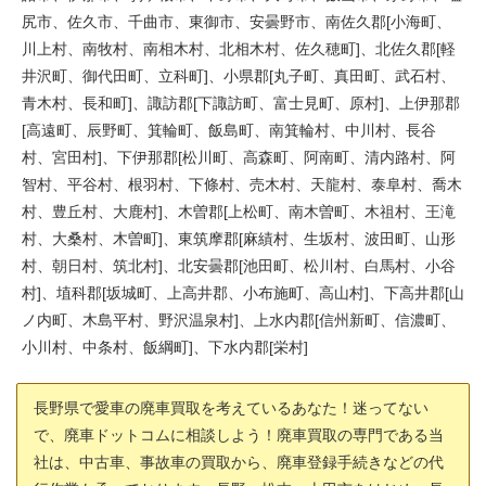
尻市、佐久市、千曲市、東御市、安曇野市、南佐久郡[小海町、
川上村、南牧村、南相木村、北相木村、佐久穂町]、北佐久郡[軽
井沢町、御代田町、立科町]、小県郡[丸子町、真田町、武石村、
青木村、長和町]、諏訪郡[下諏訪町、富士見町、原村]、上伊那郡
[高遠町、辰野町、箕輪町、飯島町、南箕輪村、中川村、長谷
村、宮田村]、下伊那郡[松川町、高森町、阿南町、清内路村、阿
智村、平谷村、根羽村、下條村、売木村、天龍村、泰阜村、喬木
村、豊丘村、大鹿村]、木曽郡[上松町、南木曽町、木祖村、王滝
村、大桑村、木曽町]、東筑摩郡[麻績村、生坂村、波田町、山形
村、朝日村、筑北村]、北安曇郡[池田町、松川村、白馬村、小谷
村]、埴科郡[坂城町、上高井郡、小布施町、高山村]、下高井郡[山
ノ内町、木島平村、野沢温泉村]、上水内郡[信州新町、信濃町、
小川村、中条村、飯綱町]、下水内郡[栄村]
長野県で愛車の廃車買取を考えているあなた！迷ってない
で、廃車ドットコムに相談しよう！廃車買取の専門である当
社は、中古車、事故車の買取から、廃車登録手続きなどの代