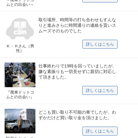
ムとの出会い～
取引場所、時間等の打ち合わせもすんな
りと進みさらに時間通りの連絡を貰いス
ムーズそのものでした
詳しくはこちら
Ｋ・Ｈさん（男
性）
仕事終わりで19時を回っていましたが、
嫌な素振りも一切見せずに親切に対応し
て頂きました。
詳しくはこちら
『廃車ドットコ
ムとの出会い』
どこも買い取り不可能の車でしたが、わ
ずかだけど買い取り金を頂けました。
詳しくはこちら