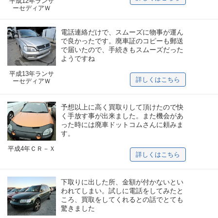
平成12年ランサ
ーセディアＷ
電話連絡だけで、スムーズに物事が運ん
で良かったです。廃車証のコピーも郵送
で届いたので、手続きもスムーズだった
ようですね
平成13年ランサ
詳しくはこちら
ーセディアＷ
予想以上に高く買取りして頂けたので快
く手放す事が出来ました。また機会があ
った時には廃車ドットコムさんに頼みま
す。
平成4年ＣＲ－Ｘ
詳しくはこちら
下取りに出した所、金額が付かないとい
われてしまい。試しに電話をしてみたと
ころ、買取をしてくれるとの話でとても
驚きました