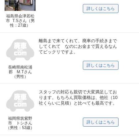
詳しくはこちら
福島県会津若松
市 T.Sさん（男
性：27歳）
離島まで来てくれて、廃車の手続きまで
してくれて なのにお金まで貰えるなん
てビックリですよ。
詳しくはこちら
長崎県南松浦
郡 M.Tさん
（男性）
スタッフの対応も親切で大変満足してお
ります。もちろん買取価格は、他社（10
社くらいに見積）と比べても最高です。
福岡県筑紫野
詳しくはこちら
市 トシさん
（男性：53歳）