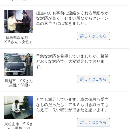
担当の方も事前に連絡をくれる等細やか
な対応が良く、せまい所ながらクレーン
車の素早さには驚きました。
詳しくはこちら
福島県双葉郡
K.Sさん（女性）
早急な対応を希望していましたが、希望
どおりな対応で、大変満足しておりま
す。
詳しくはこちら
川越市 Y.Kさん
（男性：38歳）
とても満足しています。車の値段も妥当
なものだったし、アルミも引き取っても
らえて、良い取引ができたと思います。
詳しくはこちら
東松山市 S.Kさ
ん（男性：21