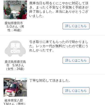
廃車当日も明るくにこやかに対応して頂
き、まったく不安なく不安無く手続きが
終了致しました。本当にありがとうござ
いました。
愛知県豊田市
詳しくはこちら
S.Oさん（男
性：46歳）
引き取りに来てもらったので助かりまし
た。レッカー代が無料だったので更にう
れしかったです。
詳しくはこちら
鹿児島県鹿児島
市 S.Mさん
（女性：24歳）
丁寧な対応して頂きました。
詳しくはこちら
岐阜県安八郡
Y.Mさん（男性）