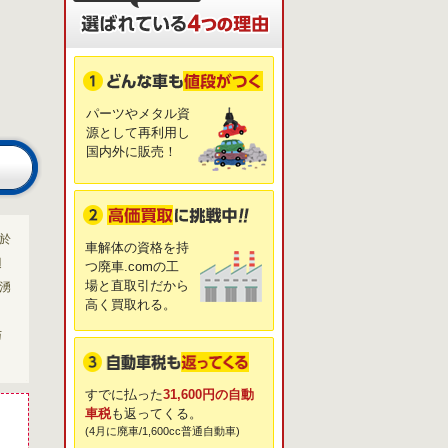
パーツやメタル資
源として再利用し
国内外に販売！
於
車解体の資格を持
辺
つ廃車.comの工
場と直取引だから
、湧
高く買取れる。
、
与
すでに払った
31,600円の自動
車税
も返ってくる。
(4月に廃車/1,600cc普通自動車)