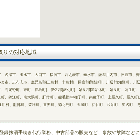
取りの対応地域
市、名瀬市、出水市、大口市、指宿市、西之表市、垂水市、薩摩川内市、日置市、曽
ま市、志布志市、鹿児島郡[三島村、十島村]、揖宿郡[頴娃町]、川辺郡[知覧町、川
田町、高尾野町、東町、長島町]、伊佐郡[菱刈町]、姶良郡[加治木町、姶良町、蒲生町
串良町、錦江町、南大隅町、肝付町]、熊毛郡[中種子町、南種子町、上屋久町、屋久町]
、住用村、龍郷町、笠利町、喜界町、徳之島町、天城町、伊仙町、和泊町、知名町、
登録抹消手続き代行業務、中古部品の販売など、事故や故障などに