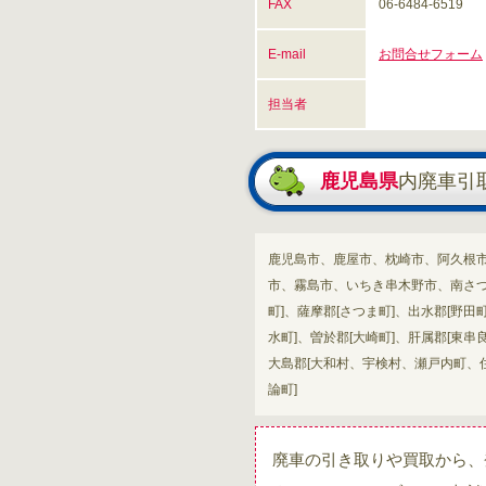
FAX
06-6484-6519
E-mail
お問合せフォーム
担当者
鹿児島県
内廃車引
鹿児島市、鹿屋市、枕崎市、阿久根
市、霧島市、いちき串木野市、南さつ
町]、薩摩郡[さつま町]、出水郡[野
水町]、曽於郡[大崎町]、肝属郡[東
大島郡[大和村、宇検村、瀬戸内町
論町]
廃車の引き取りや買取から、