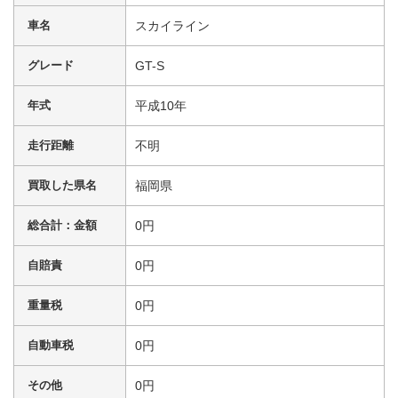
車名
スカイライン
グレード
GT-S
年式
平成10年
走行距離
不明
買取した県名
福岡県
総合計：金額
0円
自賠責
0円
重量税
0円
自動車税
0円
その他
0円