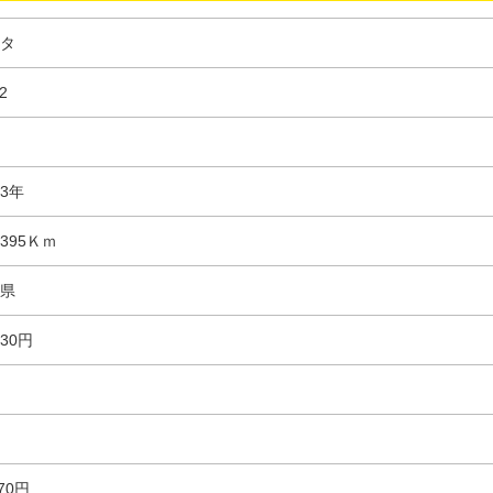
タ
2
3年
,395Ｋｍ
県
030円
970円