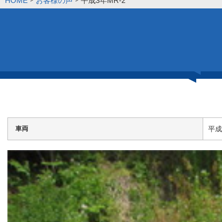
HOME
お客様の声
平成3年MR-2
車両
平成