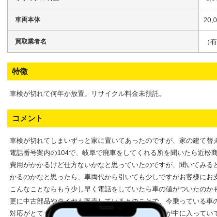
車両本体
20,
買取業者名
（有
特徴
車検が切れて何年か放置。リサイクル料金未預託。
コメント
車検が切れてしまいずっと家に置いてあったのですが、家の建て替
電話番号案内の104で、岐阜で廃車をしてくれる所を聞いたら近松
費用がかかるけど仕方ないかなと思っていたのですが、聞いてみる
かるのかなと思ったら、車両代から引いても少しですがお客様にお
こんなことならもう少し早く電話をしていたら車の値がついたのか
更に中古部品やタイヤも販売しているとのことで、今乗っている車
対応がとても早く丁寧だったのですが、会社の場所が中に入ってい