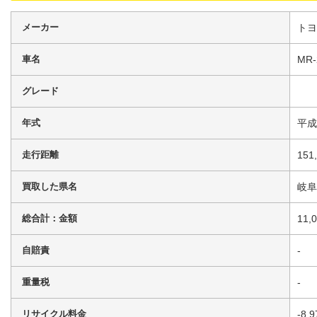
メーカー
トヨ
車名
MR-
グレード
年式
平成
走行距離
151
買取した県名
岐阜
総合計：金額
11,
自賠責
-
重量税
-
リサイクル料金
-8,