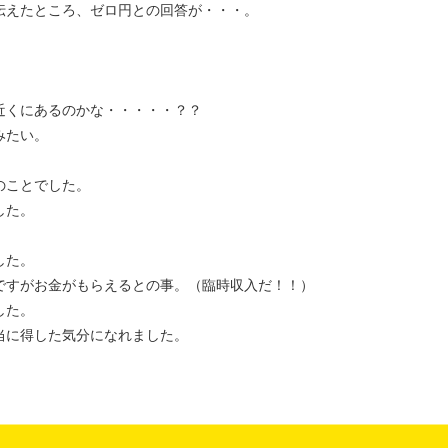
伝えたところ、ゼロ円との回答が・・・。
近くにあるのかな・・・・・？？
みたい。
のことでした。
した。
した。
ですがお金がもらえるとの事。（臨時収入だ！！）
した。
当に得した気分になれました。