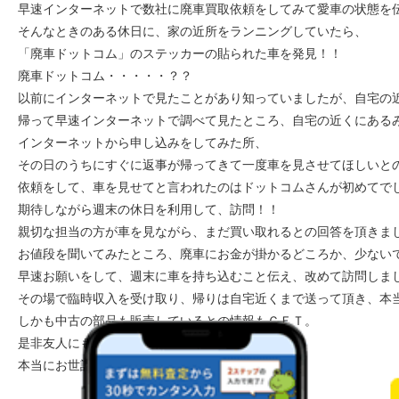
早速インターネットで数社に廃車買取依頼をしてみて愛車の状態を
そんなときのある休日に、家の近所をランニングしていたら、
「廃車ドットコム」のステッカーの貼られた車を発見！！
廃車ドットコム・・・・・？？
以前にインターネットで見たことがあり知っていましたが、自宅の
帰って早速インターネットで調べて見たところ、自宅の近くにある
インターネットから申し込みをしてみた所、
その日のうちにすぐに返事が帰ってきて一度車を見させてほしいと
依頼をして、車を見せてと言われたのはドットコムさんが初めてで
期待しながら週末の休日を利用して、訪問！！
親切な担当の方が車を見ながら、まだ買い取れるとの回答を頂きま
お値段を聞いてみたところ、廃車にお金が掛かるどころか、少ない
早速お願いをして、週末に車を持ち込むこと伝え、改めて訪問しま
その場で臨時収入を受け取り、帰りは自宅近くまで送って頂き、本
しかも中古の部品も販売しているとの情報もＧＥＴ。
是非友人にも紹介しようと思いました。
本当にお世話になり、ありがとうございました。