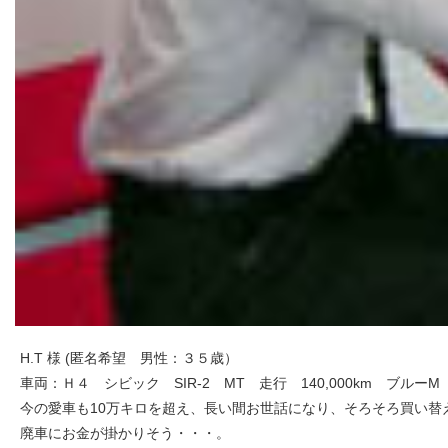
H.T 様 (匿名希望 男性：３５歳）
車両：Ｈ４ シビック SIR-2 MT 走行 140,000km ブルー
今の愛車も10万キロを超え、長い間お世話になり、そろそろ買い替
廃車にお金が掛かりそう・・・。