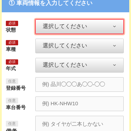
① 車両情報を入力してください
状態
車種
年式
登録番号
車台番号