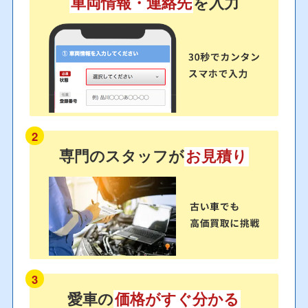
車両情報・連絡先
を入力
2
専門のスタッフが
お見積り
3
愛車の
価格がすぐ分かる