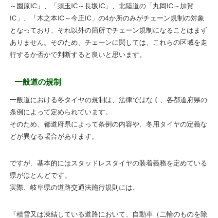
～園原IC」、「須玉IC～長坂IC」、北陸道の「丸岡IC～加賀
IC」、「木之本IC～今庄IC」の4か所のみがチェーン規制の対象
となっており、それ以外の箇所でチェーン規制になることはまず
ありません。そのため、チェーンに関しては、これらの区域を走
行するか否かで判断すると良いと思います。
一般道の規制
一般道における冬タイヤの規制は、法律ではなく、各都道府県の
条例によって定められています。
そのため、都道府県によって条例の内容や、冬用タイヤの定義な
どが異なる場合があります。
ですが、基本的にはスタッドレスタイヤの装着義務を定めている
県がほとんどです。
実際、岐阜県の道路交通法施行規則には、
『積雪又は凍結している道路において、自動車（二輪のものを除