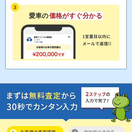
3
愛車の
価格がすぐ分かる