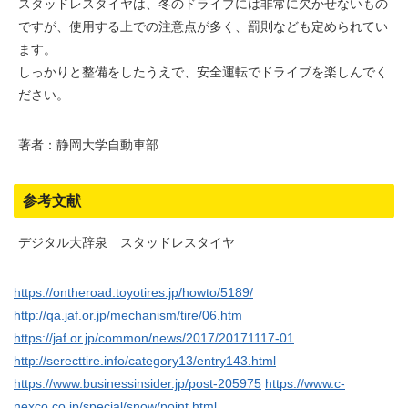
スタッドレスタイヤは、冬のドライブには非常に欠かせないもの
ですが、使用する上での注意点が多く、罰則なども定められてい
ます。
しっかりと整備をしたうえで、安全運転でドライブを楽しんでく
ださい。
著者：静岡大学自動車部
参考文献
デジタル大辞泉 スタッドレスタイヤ
https://ontheroad.toyotires.jp/howto/5189/
http://qa.jaf.or.jp/mechanism/tire/06.htm
https://jaf.or.jp/common/news/2017/20171117-01
http://serecttire.info/category13/entry143.html
https://www.businessinsider.jp/post-205975
https://www.c-
nexco.co.jp/special/snow/point.html