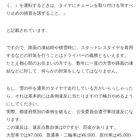
く。）を運転するときは、タイヤにチェーンを取り付ける等すべ
り止めの措置を講ずること。』
と記載されています。
ですので、路面の凍結時や積雪時に、スタッドレスタイヤを着用
するなどの対策を行うことはドライバーの義務ともいえます。
たとえ都心部のお住まいの方でも、数年に一度の大雪や路面の凍
結などに対して、何らかの対策をしなくてはなりません。
もし、雪の中を通常のタイヤで走行している方がいらっしゃった
ら、それは基本的には条例違反に当たりますので極力やめるよう
にしてください。
実際、都道府県別の条例を破ると、公安委員会遵守事項違反にな
ります。
この違反は、違反点数自体は0ですが、罰金があります。
大型車では¥7,000、普通車・二輪車は¥6,000、原付車は¥5,000