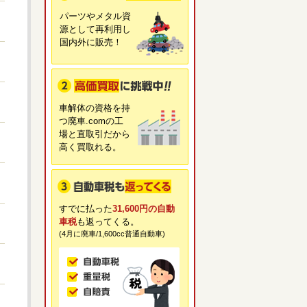
パーツやメタル資
源として再利用し
国内外に販売！
車解体の資格を持
つ廃車.comの工
場と直取引だから
高く買取れる。
すでに払った
31,600円の自動
車税
も返ってくる。
(4月に廃車/1,600cc普通自動車)