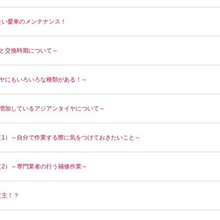
たい愛車のメンテナンス！
能と交換時期について～
イヤにもいろいろな種類がある！～
年増加しているアジアンタイヤについて～
（1）～自分で作業する際に気をつけておきたいこと～
（2）～専門業者の行う補修作業～
世主！？