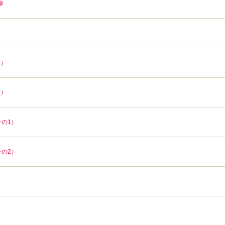
弾
1）
2）
の1）
の2）