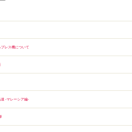
るプレス機について
策
 -マレーシア編-
弾