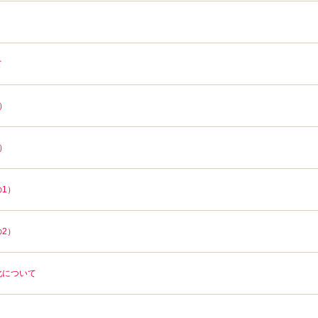
て
）
）
1）
2）
化について