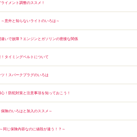
アライメント調整のススメ！
！～意外と知らないライトのいろは～
間違いで故障？エンジンとガソリンの密接な関係
者！タイミングベルトについて
ーツ！スパークプラグのいろは
用心！防犯対策と注意事項を知っておこう！
～保険のいろはと加入のススメ～
2～同じ保険内容なのに値段が違う！？～