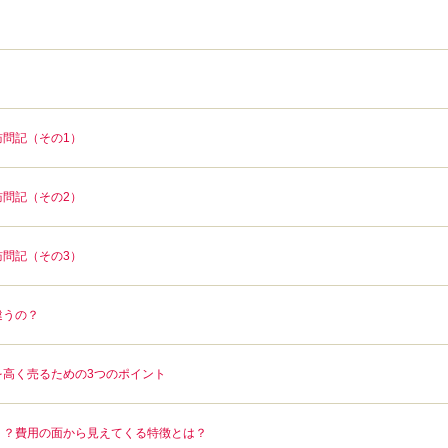
問記（その1）
問記（その2）
問記（その3）
違うの？
を高く売るための3つのポイント
！？費用の面から見えてくる特徴とは？