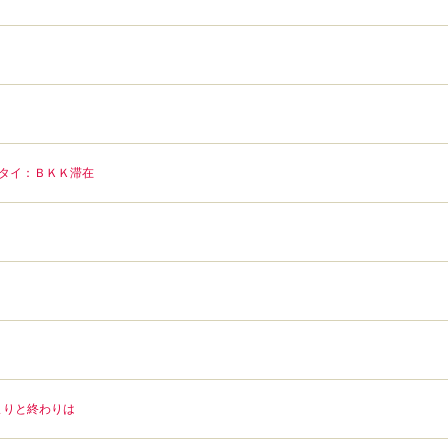
タイ：ＢＫＫ滞在
まりと終わりは