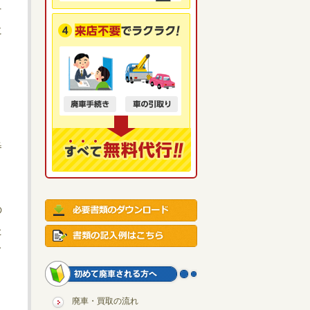
そ
に
う
番
の
た
て
廃車・買取の流れ