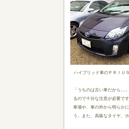
ハイブリッド車のＰＲＩＵＳが
「うちのは古い車だから…
るので十分な注意が必要で
車場や、車の外から明らか
う。また、高級なタイヤ、