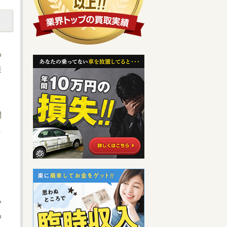
わ
策
間
し
ハ
わ