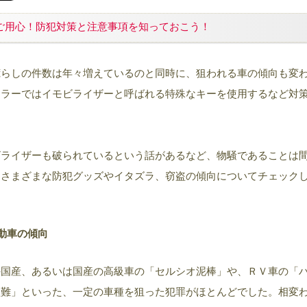
ご用心！防犯対策と注意事項を知っておこう！
荒らしの件数は年々増えているのと同時に、狙われる車の傾向も変
ーラーではイモビライザーと呼ばれる特殊なキーを使用するなど対
ビライザーも破られているという話があるなど、物騒であることは
、さまざまな防犯グッズやイタズラ、窃盗の傾向についてチェック
動車の傾向
外国産、あるいは国産の高級車の「セルシオ泥棒」や、ＲＶ車の「
盗難」といった、一定の車種を狙った犯罪がほとんどでした。相変