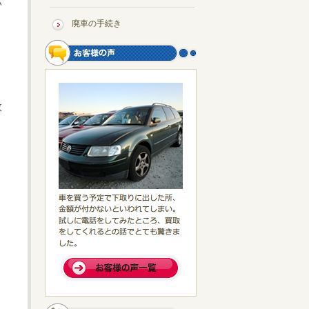
い
廃車の手続き
ま
数