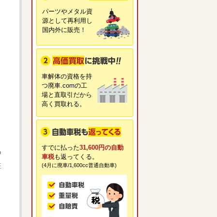
パーツやメタル資
源として再利用し
国内外に販売！
車解体の資格を持
つ廃車.comの工
場と直取引だから
高く買取れる。
すでに払った
31,600円の自動
あ
車税
も返ってくる。
駐
(4月に廃車/1,600cc普通自動車)