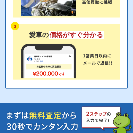
3
愛車の
価格がすぐ分かる