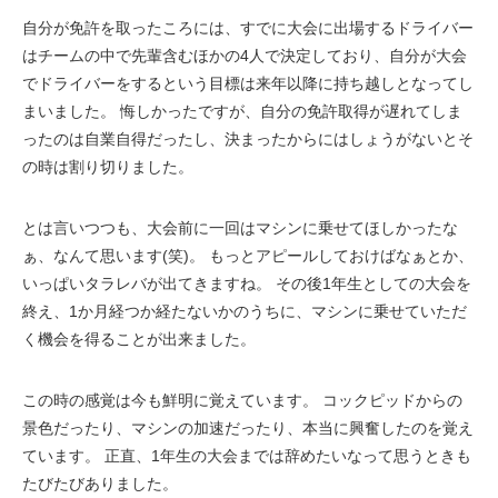
自分が免許を取ったころには、すでに大会に出場するドライバー
はチームの中で先輩含むほかの4人で決定しており、自分が大会
でドライバーをするという目標は来年以降に持ち越しとなってし
まいました。 悔しかったですが、自分の免許取得が遅れてしま
ったのは自業自得だったし、決まったからにはしょうがないとそ
の時は割り切りました。
とは言いつつも、大会前に一回はマシンに乗せてほしかったな
ぁ、なんて思います(笑)。 もっとアピールしておけばなぁとか、
いっぱいタラレバが出てきますね。 その後1年生としての大会を
終え、1か月経つか経たないかのうちに、マシンに乗せていただ
く機会を得ることが出来ました。
この時の感覚は今も鮮明に覚えています。 コックピッドからの
景色だったり、マシンの加速だったり、本当に興奮したのを覚え
ています。 正直、1年生の大会までは辞めたいなって思うときも
たびたびありました。