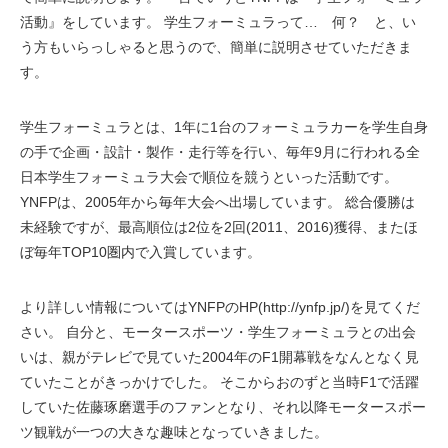
活動』をしています。 学生フォーミュラって… 何？ と、い
う方もいらっしゃると思うので、簡単に説明させていただきま
す。
学生フォーミュラとは、1年に1台のフォーミュラカーを学生自身
の手で企画・設計・製作・走行等を行い、毎年9月に行われる全
日本学生フォーミュラ大会で順位を競うといった活動です。
YNFPは、2005年から毎年大会へ出場しています。 総合優勝は
未経験ですが、最高順位は2位を2回(2011、2016)獲得、またほ
ぼ毎年TOP10圏内で入賞しています。
より詳しい情報についてはYNFPのHP(http://ynfp.jp/)を見てくだ
さい。 自分と、モータースポーツ・学生フォーミュラとの出会
いは、親がテレビで見ていた2004年のF1開幕戦をなんとなく見
ていたことがきっかけでした。 そこからおのずと当時F1で活躍
していた佐藤琢磨選手のファンとなり、それ以降モータースポー
ツ観戦が一つの大きな趣味となっていきました。