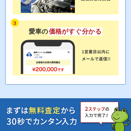
3
愛車の
価格がすぐ分かる