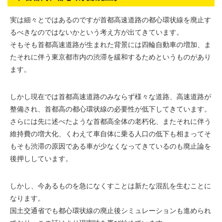
実は細々とではあるのですが首都高速道路の都心環状線を廃止す
るべきなのではないかという考え方が出てきています。
そもそも首都高速道路が生まれた背景には四輪自動車の増加、ま
たそれに伴う東京都市内の渋滞を緩和するためというものがあり
ます。
しかし現在では首都高速道路のみならず様々な道路、高速道路が
整備され、首都高の都心環状線の必要性が低下してきています。
さらには先に述べたような首都高全体の老朽化、またそれに伴う
維持費の増大化、くわえて車自体に乗る人口の低下も相まってそ
もそも渋滞の原因である車が少なくなってきているのも廃止論を
後押ししています。
しかし、今あるものを急になくすことは新たな混乱を生むことに
なります。
国土交通省でも都心環状線の廃止後シミュレーションも進められ