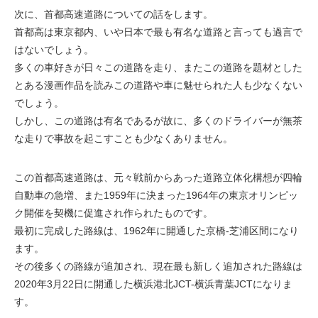
次に、首都高速道路についての話をします。
首都高は東京都内、いや日本で最も有名な道路と言っても過言で
はないでしょう。
多くの車好きが日々この道路を走り、またこの道路を題材とした
とある漫画作品を読みこの道路や車に魅せられた人も少なくない
でしょう。
しかし、この道路は有名であるが故に、多くのドライバーが無茶
な走りで事故を起こすことも少なくありません。
この首都高速道路は、元々戦前からあった道路立体化構想が四輪
自動車の急増、また1959年に決まった1964年の東京オリンピッ
ク開催を契機に促進され作られたものです。
最初に完成した路線は、1962年に開通した京橋-芝浦区間になり
ます。
その後多くの路線が追加され、現在最も新しく追加された路線は
2020年3月22日に開通した横浜港北JCT-横浜青葉JCTになりま
す。