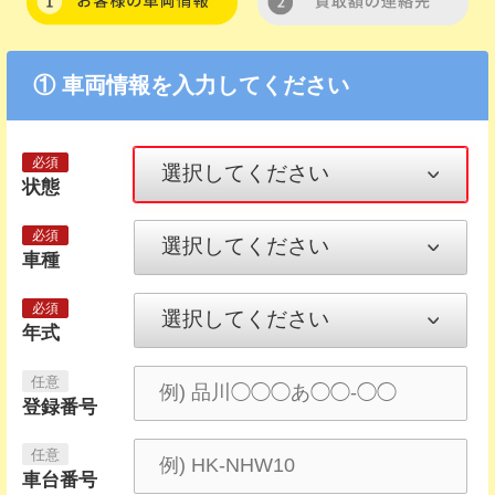
① 車両情報を入力してください
状態
車種
年式
登録番号
車台番号