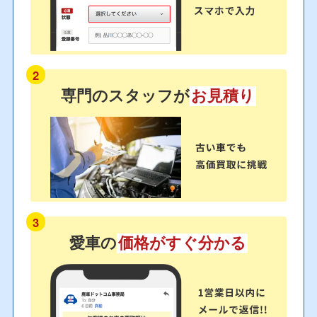
2
専門のスタッフが
お見積り
3
愛車の
価格がすぐ分かる