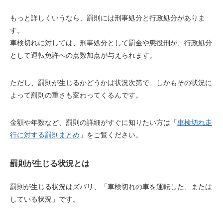
もっと詳しくいうなら、罰則には
刑事処分
と
行政処分
がありま
す。
車検切れに対しては、刑事処分として
罰金や懲役刑
が、行政処分
として
運転免許への点数加点
が与えられます。
ただし、罰則が生じるかどうかは状況次第で、しかもその状況に
よって罰則の重さも変わってくるんです。
金額や年数など、罰則の詳細がすぐに知りたい方は「
車検切れ走
行に対する罰則まとめ
」をご覧ください。
罰則が生じる状況とは
罰則が生じる状況はズバリ、「
車検切れの車を運転した、または
している状況
」です。