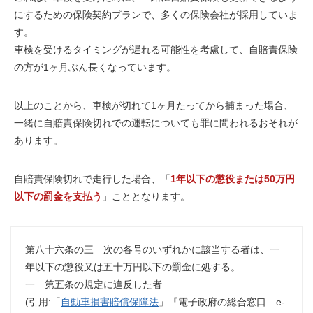
にするための保険契約プランで、多くの保険会社が採用していま
す。
車検を受けるタイミングが遅れる可能性を考慮して、自賠責保険
の方が1ヶ月ぶん長くなっています。
以上のことから、車検が切れて1ヶ月たってから捕まった場合、
一緒に
自賠責保険切れでの運転についても罪に問われる
おそれが
あります。
自賠責保険切れで走行した場合、「
1年以下の懲役または50万円
以下の罰金を支払う
」こととなります。
第八十六条の三 次の各号のいずれかに該当する者は、一
年以下の懲役又は五十万円以下の罰金に処する。
一 第五条の規定に違反した者
(引用:「
自動車損害賠償保障法
」『電子政府の総合窓口 e-