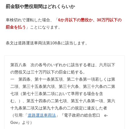
罰金額や懲役期間はどれくらいか
車検切れで運転した場合、「
6か月以下の懲役か、30万円以下の
罰金を払う
」ことになります。
条文は
道路運送車両法第108条
に該当します。
第百八条 次の各号のいずれかに該当する者は、六月以下
の懲役又は三十万円以下の罰金に処する。
一 第四条、第十一条第五項、第二十条第一項若しくは第
二項、第三十五条第六項、第三十六条、第三十六条の二第
七項（第七十三条第二項において準用する場合を含
む。）、第五十四条の二第七項、第五十八条第一項、第六
十九条第二項又は第九十九条の二の規定に違反した者
（引用:「
道路運送車両法
」『電子政府の総合窓口 e-
Gov』より）