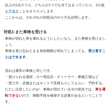
以上の2点のうち、どちらか1つでも当てはまっていたら、2の
車
を手放す
ことをオススメします。
ここからは、それぞれの対処法のやり方を説明します。
対処1:また車検を受ける
車検が切れた車を
乗れるようにしたい
なら、また車検を受けまし
ょう。
車検を受け忘れたまま有効期限が切れてしまっても、
受け直すこ
とはできます
。
流れは
通常の車検と同じ
です。
・受けられる場所：カー用品店・ディーラー・整備工場など
・受け方：店舗またはネットで見積もりしてもらい、予約する。
ただし注意したいのが、車検が切れている今の状況では、
車を運
転できない
ので、移動手段を確保する必要があるということで
す。