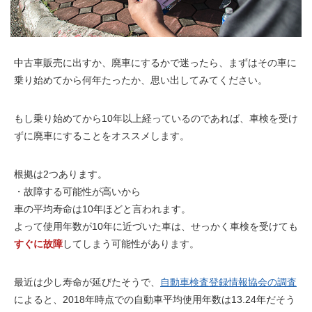
中古車販売に出すか、廃車にするかで迷ったら、まずはその車に
乗り始めてから
何年たったか
、思い出してみてください。
もし乗り始めてから
10年以上
経っているのであれば、車検を受け
ずに廃車にすることをオススメします。
根拠は2つあります。
・故障する可能性が高いから
車の平均寿命は
10年ほど
と言われます。
よって使用年数が
10年に近づいた車
は、せっかく車検を受けても
すぐに故障
してしまう可能性があります。
最近は少し寿命が延びたそうで、
自動車検査登録情報協会の調査
によると、2018年時点での自動車平均使用年数は
13.24年
だそう