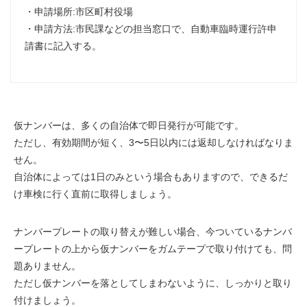
・申請場所:市区町村役場
・申請方法:市民課などの担当窓口で、
自動車臨時運行許申
請書
に記入する。
仮ナンバーは、多くの自治体で
即日発行
が可能です。
ただし、有効期間が短く、
3〜5日以内には返却
しなければなりま
せん。
自治体によっては1日のみという場合もありますので、できるだ
け
車検に行く直前に取得
しましょう。
ナンバープレートの
取り替えが難しい
場合、今ついているナンバ
ープレートの上から仮ナンバーを
ガムテープで取り付け
ても、問
題ありません。
ただし仮ナンバーを落としてしまわないように、しっかりと取り
付けましょう。