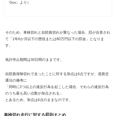
Gov』より）
そのため、車検切れと自賠責切れが重なった場合、罰が
合算され
て
「1年6か月以下の懲役または80万円以下の罰金」となりま
す。
免許停止期間
は
30日間
のままです。
自賠責保険切れで走ったことに対する加点は6点ですが、道路交
通法の備考に
「
同時に2つ以上の違反行為
を起こした場合、それらの違反行為
のうち
最も高い点数が加点
される」
とあるため、加点は
6点のまま
なのです。
車検切れ走行に対する罰則まとめ