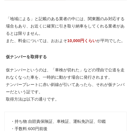
「地域による」と記載のある業者の中には、
関東圏のみ対応する
場合もあり、お近くに確実に引き取り納車をしてくれる業者があ
るとは限りません。
また、料金については、おおよそ
10,000円くらい
が平均でした。
仮ナンバーを取得する
仮ナンバーというのは、「車検が切れた」などの理由で
公道を走
れなくなった車
を、
一時的に動かす
場合に発行されます。
ナンバープレートに
赤い斜線
が引いてあったら、それが仮ナンバ
ーだという証です。
取得方法は以下の通りです。
・持ち物:自賠責保険証、車検証、運転免許証、印鑑
・手数料:600円前後