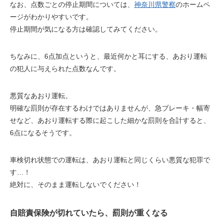
なお、点数ごとの停止期間については、
神奈川県警察
のホームペ
ージがわかりやすいです。
停止期間が気になる方は確認してみてください。
ちなみに、6点加点というと、最近何かと耳にする、
あおり運転
の犯人に与えられた点数なんです。
悪質なあおり運転。
明確な罰則が存在するわけではありませんが、
急ブレーキ・幅寄
せ
など、あおり運転する際に起こした細かな罰則を合計すると、
6点になるそうです。
車検切れ状態での運転は、
あおり運転と同じくらい悪質な犯罪
で
す…！
絶対に、そのまま運転しないでください！
自賠責保険が切れていたら、罰則が重くなる