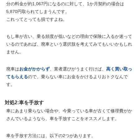
分の料金が
約1,067円
になるのに対して、
1か月契約
の場合は
5,870円
取られてしまうんです。
これってとっても損ですよね。
もし
車が古い
、
乗る頻度が低い
などの理由で保険に入るか迷って
いるのであれば、
廃車
という選択肢を考えてみてもいいかもしれ
ません。
廃車は
お金がかからず
、業者選びがうまく行けば、
高く買い取っ
てもらえる
ので、乗らない車にお金をかけるよりおトクなんで
す。
対処2:車を手放す
車にあまり乗らない場合や、今乗っている車が古くて修理費がか
さんでいるようなら、車を手放すことをオススメします。
車を手放す方法には、以下の2つがあります。