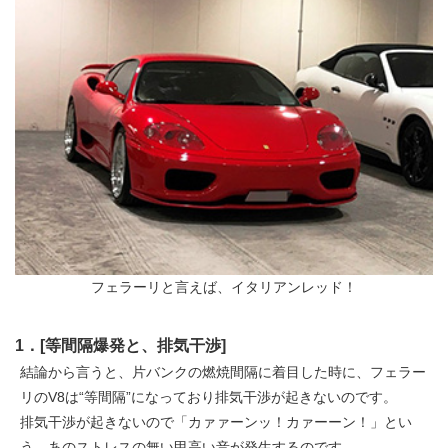
フェラーリと言えば、イタリアンレッド！
1．[等間隔爆発と、排気干渉]
結論から言うと、片バンクの燃焼間隔に着目した時に、フェラー
リのV8は“等間隔”になっており排気干渉が起きないのです。
排気干渉が起きないので「カァァーンッ！カァーーン！」とい
う、あのストレスの無い甲高い音が発生するのです。