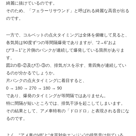
綺麗に抜けているのです。
そのため、「フェラーリサウンド」と呼ばれる綺麗な高音が出る
のです。
一方で、コルベットの点火タイミングは全体を俯瞰して見ると、
各気筒は90度ずつの等間隔爆発でありますが、“2→6”およ
び“3→1”と片側のバンクが連続して爆発している箇所がありま
す。
図2の⑥-②及び①-③の、排気ガスを示す、青四角が連続してい
るのが分かるでしょうか。
片バンクの点火タイミングに着目すると、
0 → 180 → 270 → 180 → 90
であり、爆発のタイミングが等間隔ではありません。
特に間隔が短いところでは、排気干渉を起こしてしまいます。
その結果として、アメ車特有の「ドロドロ」と表現される音にな
るのです。
よく、“アメ車のV8”と“水平対向エンジン”の排気音は似ている、