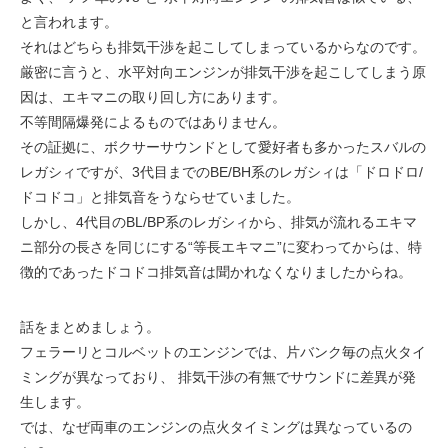
と言われます。
それはどちらも排気干渉を起こしてしまっているからなのです。
厳密に言うと、水平対向エンジンが排気干渉を起こしてしまう原
因は、エキマニの取り回し方にあります。
不等間隔爆発によるものではありません。
その証拠に、ボクサーサウンドとして愛好者も多かったスバルの
レガシィですが、3代目までのBE/BH系のレガシィは「ドロドロ/
ドコドコ」と排気音をうならせていました。
しかし、4代目のBL/BP系のレガシィから、排気が流れるエキマ
ニ部分の長さを同じにする“等長エキマニ”に変わってからは、特
徴的であったドコドコ排気音は聞かれなくなりましたからね。
話をまとめましょう。
フェラーリとコルベットのエンジンでは、片バンク毎の点火タイ
ミングが異なっており、 排気干渉の有無でサウンドに差異が発
生します。
では、なぜ両車のエンジンの点火タイミングは異なっているの