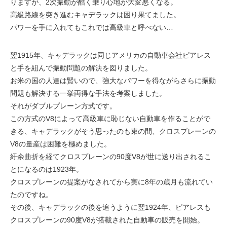
りますが、2次振動が酷く乗り心地が大変悪くなる。
高級路線を突き進むキャデラックは困り果てました。
パワーを手に入れてもこれでは高級車と呼べない…
翌1915年、キャデラックは同じアメリカの自動車会社ピアレス
と手を組んで振動問題の解決を図りました。
お米の国の人達は賢いので、強大なパワーを得ながらさらに振動
問題も解決する一挙両得な手法を考案しました。
それがダブルプレーン方式です。
この方式のV8によって高級車に恥じない自動車を作ることがで
きる、キャデラックがそう思ったのも束の間、クロスプレーンの
V8の量産は困難を極めました。
紆余曲折を経てクロスプレーンの90度V8が世に送り出されるこ
とになるのは1923年。
クロスプレーンの提案がなされてから実に8年の歳月も流れてい
たのですね。
その後、キャデラックの後を追うように翌1924年、ピアレスも
クロスプレーンの90度V8が搭載された自動車の販売を開始。