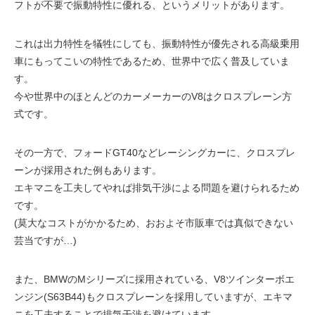
フトが不要で振動特性に優れる、というメリットがあります。
これは出力特性を犠牲にしても、振動特性が優先される高級乗用
車にもってこいの特性であるため、世界中で広く普及していま
す。
今や世界中のほとんどのカーメーカーのV8はクロスプレーン方
式です。
その一方で、フォードGT40などレーシングカーに、クロスプレ
ーンが採用された例もあります。
エキマニを工夫してやれば排気干渉による問題を避けられるため
です。
(莫大なコストがかかるため、おおよそ市販車では真似できない
芸当ですが…)
また、BMWのMシリーズに採用されている、V8ツインターボエ
ンジン(S63B44)もクロスプレーンを採用していますが、エキマ
ニを工夫することで排気干渉を避けています。