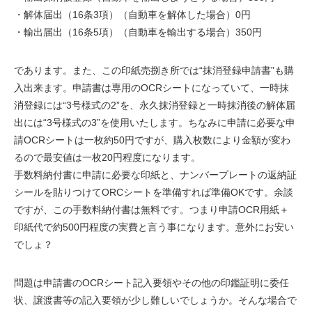
・解体届出（16条3項）（自動車を解体した場合）0円
・輸出届出（16条5項）（自動車を輸出する場合）350円
であります。また、この印紙売捌き所では“抹消登録申請書”も購
入出来ます。申請書は専用のOCRシートになっていて、一時抹
消登録には“3号様式の2”を、永久抹消登録と一時抹消後の解体届
出には“3号様式の3”を使用いたします。ちなみに申請に必要な申
請OCRシートは一枚約50円ですが、購入枚数により金額が変わ
るので最安値は一枚20円程度になります。
手数料納付書に申請に必要な印紙と、ナンバープレートの返納証
シールを貼りつけてORCシートを準備すれば準備OKです。余談
ですが、この手数料納付書は無料です。つまり申請OCR用紙＋
印紙代で約500円程度の実費と言う事になります。意外にお安い
でしょ？
問題は申請書のOCRシート記入要領やその他の印鑑証明に委任
状、譲渡書等の記入要領が少し難しいでしょうか。そんな場合で