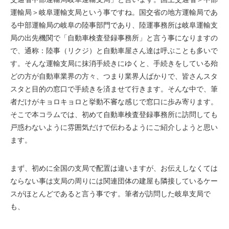
運輸局＞岐阜運輸支局という事ですね。国交省の地方運輸局であ
る中部運輸局の岐阜の陸事部門であり、陸運事務所は岐阜運輸支
局の出先機関で「自動車検査登録事務所」と言う事になりますの
で、通称：陸事（リクジ）と自動車屋さん達は呼ぶことも多いで
す。そんな運輸支局に抹消手続きにゆくと、手続きをしている殆
どの方が自動車業界の方々、つまり業界人ばかりで、皆さんスタ
スタと目的の窓口で手続きを済ませて行きます。そんな中で、筆
者だけがキョロキョロと挙動不審な感じで窓口に歩み寄ります。
そこで本コラムでは、初めて自動車検査登録事務所に訪問しても
戸惑わないように雰囲気だけで伝わるようにご紹介しようと思い
ます。
まず、初めに全国の支局で配置は違いますが、お伝えしなくては
ならない事は支局の周りには関連団体の建屋も隣接しているケー
スがほとんどであると言う事です。筆者が訪問した岐阜支局で
も、