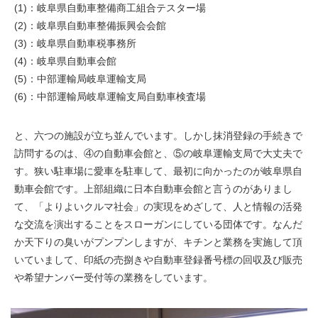
(1)：岐阜県自動車整備商工組合テスター場
(2)：岐阜県自動車整備振興会会館
(3)：岐阜県自動車税事務所
(4)：岐阜県自動車会館
(5)：中部運輸局岐阜運輸支局
(6)：中部運輸局岐阜運輸支局自動車検査場
と、六つの施設が立ち並んでいます。しかし抹消登録の手続きで
訪問するのは、④の自動車会館と、⑤の岐阜運輸支局で大丈夫で
す。狭い駐車場に愛車を駐車して、最初に向かったのが岐阜県自
動車会館です。上部組織に日本自動車会館と言うのがありまし
て、「よりよいクルマ社会」の実現をめざして、人と情報の活発
な交流を演出することをスローガンにしている団体です。なんだ
か天下りの臭いがプンプンしますが、キチンと業務を実施して頂
いていまして、印紙の売捌きや自動車登録番号標の回収及び販売
や希望ナンバー受付等の業務をしています。