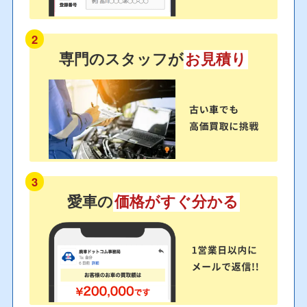
2
専門のスタッフが
お見積り
3
愛車の
価格がすぐ分かる