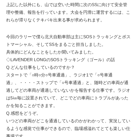
上記した以外にも、山では空いた時間に次のSSに向けて安全管
理や整備、報告を行っています。大会を円滑に運営するには、こ
れらが滞りなくテキパキ出来る事が求められます。
今回のラリーで僕ら北大自動車部は主にSOSトラッキングとポス
トマーシャル、そしてSSをまるごと担当しました。
具体的にどんなことをしたか聞いてみました。
◇LAVENDER LONGのSOSトラッキング（ゴール）の話
Q.どんな仕事をしているのですか？
スタートで「○時○分○号車通過」、ラジオ1で「○号車通
過」、・・・・ストップで「○号車通過」と、随時どの車両が通
過してどの車両が通過していないかを報告する仕事です。ラジオ
は5㎞毎に設置されていて、どこでどの車両にトラブルがあった
かを知ることができます。
Q.感想をどうぞ。
いつどの車両がどこを通過しているのかがわかって、実況してい
るような感覚で仕事ができるので、臨場感溢れてとても楽しい仕
事場です。