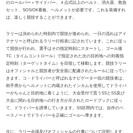
のロールバー＋サイドバー、４点式以上のベルト、消火器、救急
セット、SOS/OK看板、ヘルメットが必要です。これを装備すれ
ば、楽しく競技することができます。
ラリーは決められた時刻内で競技が進められ、一日の流れはアイ
テナリーと呼ばれるラリー行程表に記されています。これに従っ
て競技が行われ、選手はその指定時刻にスタートし、ゴール後
TC（タイムコントロール）で指定された次の目的地への到着指
定時刻（ターゲットタイム）を目指して移動します。競技ラリー
はオフィシャルと競技者が安全面に配慮されたルールに従ってい
きます。コ・ドライバーと呼ばれるナビゲーター役の競技者は、
助手席からヘルメットに内蔵されたインカムを使用してドライバ
ーがちゃんと目的地に着くように、大会受付で貰うSSとSS及び
大会に関わる目的地への行き方が示されたロードブックに従っ
て、ドライバーを誘導していきます。SS区間内では、自作のペ
ースノートでドライバーを正確にゴールへ導きます。
次に、ラリー会場及びオフィシャルの仕事について説明します。