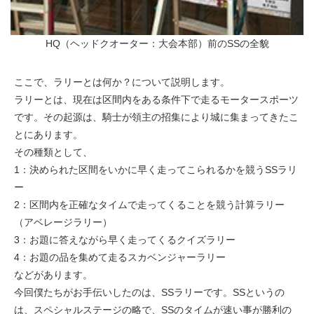
HQ（ヘッドクオーター：大会本部）前のSSの全貌
ここで、ラリーとは何か？について説明します。
ラリーとは、現在は区間内をある条件下で走るモータースポーツ
です。その起源は、騎士が領主の招集により城に集まってきたこ
とにあります。
その種類として、
1：決められた区間をいかに早く走ってこられるかを競うSSラリ
ー
2：区間内を正確なタイムで走ってくることを競う計算ラリー
（アベレージラリー）
3：お題に答えながら早く走ってくるクイズラリー
4：お題の品を集めて走るスカベンジャーラリー
などがあります。
今回僕たちがお手伝いしたのは、SSラリーです。SSというの
は、スペシャルステージの略で、SSのタイムが速い事が勝利の