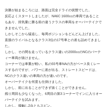
決勝が始まるころには、路面は完全ドライの状態でした。
反応よくスタートしましたが、NA6C 1600ccの車両であること
もあり、排気量に勝る前の違うクラスの車両をオーバーテイクで
きませんでした。
しかしそこから猛追し、毎周ポジションをどんどん上げました。
直接のライバルとなるクラス3位の17号車との差も詰めてきまし
た。
しかし、その間を走っているクラス違いの2000ccのNCのパーテ
ィー車両が抜けません。
コーナーでは車重が軽い、私の55号車NAの方がペース良くレー
スするのですが、パワーに差が出る、ストレートスピードは、
NCのクラス違いの車両の方が速いのです。
オーバーテイクを何度も仕掛けました。
しかし、前に出ることができず抜くことができません。
残り周回も少なくなった、6周目の第3コーナーでインに入りオー
バーテイクを試みます。
しかし、接触し2台ともスピン。