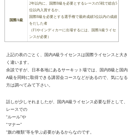
2年以内に、国際B級を必要とするレースの5戦で総合5
位以内入賞するか、
国際B級を必要とする選手権で最終成績5位以内の成績
国際A級
をだした者
（F1やインディカーに出場するには、国際A級ライセ
ンスが必要）
上記の表のごとく、国内A級ライセンスは国際ライセンスと大き
く違います。
余談ですが、日本各地にあるサーキット場では、国内B級と国内
A級を同時に取得できる講習会コースなどがあるので、気になる
方は調べてみて下さい。
話しが少しそれましたが、国内A級ライセンス必要な肝として、
レースでの
“ルール”や
“マナー”
“旗の種類”等を学ぶ必要があるからなのです。