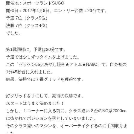
開催地：スポーツランドSUGO
開催日：2017年4月9日、エントリー台数：23台です。
予選 7位（クラス5位）
決勝 7位（クラス4位）
でした。
第1戦同様に、予選は20分です。
予選では少しずつタイムを上げました。
この「ゼッケン55／あやし眼科★アトム★NA6C」で、自身初の
1分45秒台に入れました。
結果、決勝では７番グリッドを獲得です。
好グリッドを手にして、期待の決勝です。
スタートはうまく決めました！
しかし、１コーナーに入る前に、クラス違い２台のNC系2000cc
に抜かれてボジションを落としていまいました。
そのクラス違いのマシンを、オーバーテイクするのに手間取りま
した。