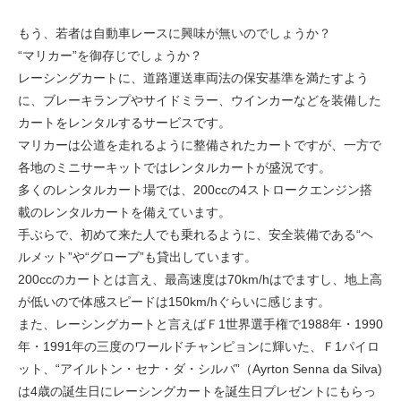
もう、若者は自動車レースに興味が無いのでしょうか？
“マリカー”を御存じでしょうか？
レーシングカートに、道路運送車両法の保安基準を満たすよう
に、ブレーキランプやサイドミラー、ウインカーなどを装備した
カートをレンタルするサービスです。
マリカーは公道を走れるように整備されたカートですが、一方で
各地のミニサーキットではレンタルカートが盛況です。
多くのレンタルカート場では、200ccの4ストロークエンジン搭
載のレンタルカートを備えています。
手ぶらで、初めて来た人でも乗れるように、安全装備である“ヘ
ルメット”や“グローブ”も貸出しています。
200ccのカートとは言え、最高速度は70km/hはでますし、地上高
が低いので体感スピードは150km/hぐらいに感じます。
また、レーシングカートと言えばＦ1世界選手権で1988年・1990
年・1991年の三度のワールドチャンピョンに輝いた、Ｆ1パイロ
ット、“アイルトン・セナ・ダ・シルバ”（Ayrton Senna da Silva)
は4歳の誕生日にレーシングカートを誕生日プレゼントにもらっ