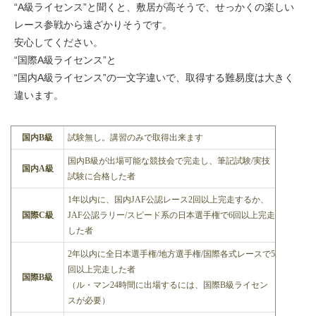
“A級ライセンス”と聞くと、敷居が高そうで、せっかくの楽しい
レース参戦から遠ざかりそうです。
安心してください。
“国際A級ライセンス”と
“国内A級ライセンス”の一文字違いで、取得する難易度は大きく
違います。
国内B級
試験無し。講習のみで取得出来ます
国内B級が出場可能な競技会で完走し、筆記試験/実技
国内A級
試験に合格した者
1年以内に、国内JAF公認レース2回以上完走するか、
国際C級
JAF公認ラリー/スピード系の日本選手権で6回以上完走
した者
2年以内に全日本選手権/地方選手権/国際各式レースで5
回以上完走した者
国際B級
（ル・マン24時間に出場するには、国際B級ライセン
スが必要）