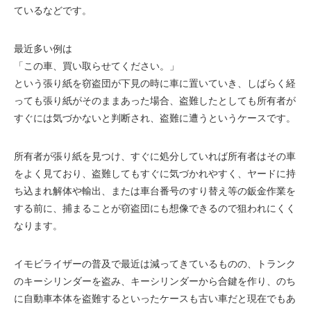
ているなどです。
最近多い例は
「この車、買い取らせてください。」
という張り紙を窃盗団が下見の時に車に置いていき、しばらく経
っても張り紙がそのままあった場合、盗難したとしても所有者が
すぐには気づかないと判断され、盗難に遭うというケースです。
所有者が張り紙を見つけ、すぐに処分していれば所有者はその車
をよく見ており、盗難してもすぐに気づかれやすく、ヤードに持
ち込まれ解体や輸出、または車台番号のすり替え等の鈑金作業を
する前に、捕まることが窃盗団にも想像できるので狙われにくく
なります。
イモビライザーの普及で最近は減ってきているものの、トランク
のキーシリンダーを盗み、キーシリンダーから合鍵を作り、のち
に自動車本体を盗難するといったケースも古い車だと現在でもあ