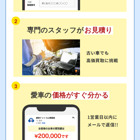
2
専門のスタッフが
お見積り
3
愛車の
価格がすぐ分かる