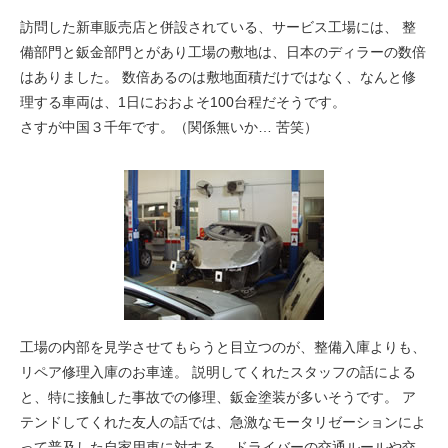
訪問した新車販売店と併設されている、サービス工場には、 整
備部門と鈑金部門とがあり工場の敷地は、日本のディラーの数倍
はありました。 数倍あるのは敷地面積だけではなく、なんと
修
理する車両は、1日におおよそ100台程
だそうです。
さすが中国３千年です。（関係無いか… 苦笑）
工場の内部を見学させてもらうと目立つのが、整備入庫よりも、
リペア修理入庫のお車達。 説明してくれたスタッフの話による
と、特に接触した事故での修理、鈑金塗装が多いそうです。 ア
テンドしてくれた友人の話では、急激なモータリゼーションによ
って普及した自家用車に対する、
ドライバーの交通ルールや交