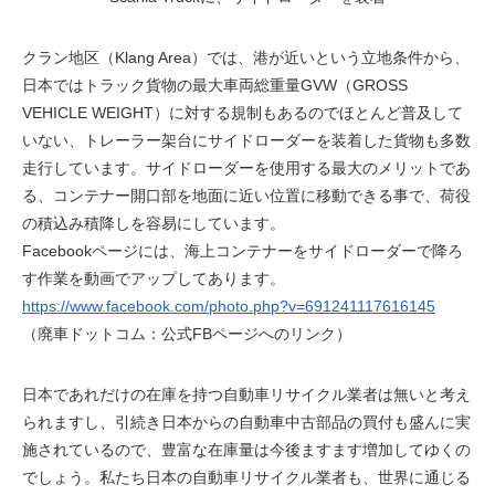
クラン地区（Klang Area）では、港が近いという立地条件から、
日本ではトラック貨物の最大車両総重量GVW（GROSS
VEHICLE WEIGHT）に対する規制もあるのでほとんど普及して
いない、トレーラー架台にサイドローダーを装着した貨物も多数
走行しています。サイドローダーを使用する最大のメリットであ
る、コンテナー開口部を地面に近い位置に移動できる事で、荷役
の積込み積降しを容易にしています。
Facebookページには、海上コンテナーをサイドローダーで降ろ
す作業を動画でアップしてあります。
https://www.facebook.com/photo.php?v=691241117616145
（廃車ドットコム：公式FBページへのリンク）
日本であれだけの在庫を持つ自動車リサイクル業者は無いと考え
られますし、引続き日本からの自動車中古部品の買付も盛んに実
施されているので、豊富な在庫量は今後ますます増加してゆくの
でしょう。私たち日本の自動車リサイクル業者も、世界に通じる