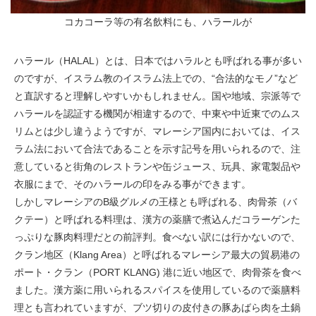
コカコーラ等の有名飲料にも、ハラールが
ハラール（HALAL）とは、日本ではハラルとも呼ばれる事が多い
のですが、イスラム教のイスラム法上での、“合法的なモノ”など
と直訳すると理解しやすいかもしれません。国や地域、宗派等で
ハラールを認証する機関が相違するので、中東や中近東でのムス
リムとは少し違うようですが、マレーシア国内においては、イス
ラム法において合法であることを示す記号を用いられるので、注
意していると街角のレストランや缶ジュース、玩具、家電製品や
衣服にまで、そのハラールの印をみる事ができます。
しかしマレーシアのB級グルメの王様とも呼ばれる、肉骨茶（バ
クテー）と呼ばれる料理は、漢方の薬膳で煮込んだコラーゲンた
っぷりな豚肉料理だとの前評判。食べない訳には行かないので、
クラン地区（Klang Area）と呼ばれるマレーシア最大の貿易港の
ポート・クラン（PORT KLANG) 港に近い地区で、肉骨茶を食べ
ました。漢方薬に用いられるスパイスを使用しているので薬膳料
理とも言われていますが、ブツ切りの皮付きの豚あばら肉を土鍋