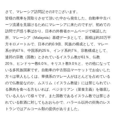
さて、マレーシア訪問記その3でございます。
皆様の廃車を買取りさせて頂いた中から発生した、自動車中古パ
ーツ流通を見届けるためにマレーシアに来たのですが、初めての
訪問で戸惑う事ばかり。日本の外務省ホームページで確認した
所、マレーシア（Malaysia）基礎データとして、面積は約33万平
方キロメートルで、日本の約0.9倍、民族の構成として、マレー
系が約67％、中国系約25％、インド系約7％、宗教構成として、
連邦の宗教（国教）とされているイスラム教が61％、仏教
20％、ヒンドゥー教6.0％、キリスト教9.0％と、その他になって
いる多民族国家です。自動車の中古部品マーケットでお会いした
方々は華人もしくは、華僑系のマレー人がほとんどを占めている
ので仏教徒なのか、ムスリム（イスラム教徒）には禁じられてい
る豚肉を食べる方もいれば、ベジタリアン（菜食主義）を徹底し
ている人もいて様々です。また国教であるイスラム教では禁じさ
れている飲酒に対してもおおらかで、ハラール以外の街角のレス
トランではアルコール類の提供がありました。