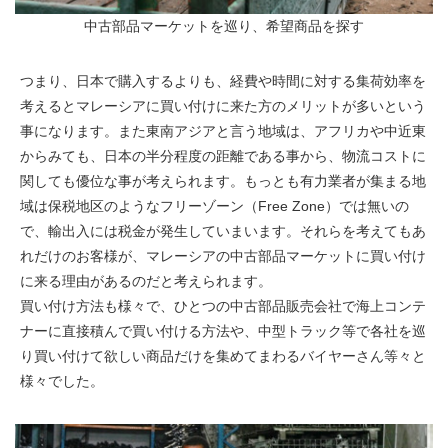
中古部品マーケットを巡り、希望商品を探す
つまり、日本で購入するよりも、経費や時間に対する集荷効率を
考えるとマレーシアに買い付けに来た方のメリットが多いという
事になります。また東南アジアと言う地域は、アフリカや中近東
からみても、日本の半分程度の距離である事から、物流コストに
関しても優位な事が考えられます。もっとも有力業者が集まる地
域は保税地区のようなフリーゾーン（Free Zone）では無いの
で、輸出入には税金が発生していまいます。それらを考えてもあ
れだけのお客様が、マレーシアの中古部品マーケットに買い付け
に来る理由があるのだと考えられます。
買い付け方法も様々で、ひとつの中古部品販売会社で海上コンテ
ナーに直接積んで買い付ける方法や、中型トラック等で各社を巡
り買い付けて欲しい商品だけを集めてまわるバイヤーさん等々と
様々でした。