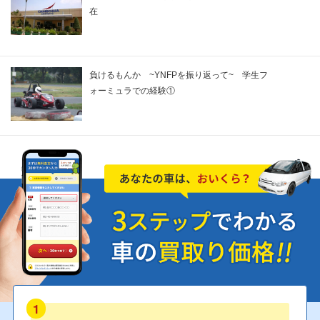
在
負けるもんか ~YNFPを振り返って~ 学生フ
ォーミュラでの経験①
1