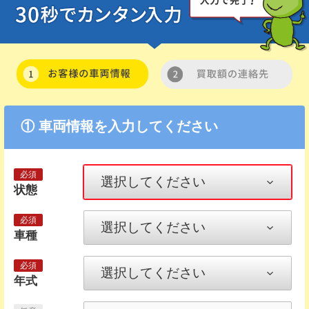
① 車両情報を入力してください
状態
車種
年式