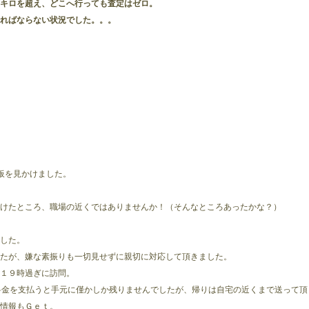
キロを超え、どこへ行っても査定はゼロ。
ればならない状況でした。。。
板を見かけました。
けたところ、職場の近くではありませんか！（そんなところあったかな？）
した。
たが、嫌な素振りも一切見せずに親切に対応して頂きました。
１９時過ぎに訪問。
料金を支払うと手元に僅かしか残りませんでしたが、帰りは自宅の近くまで送って頂
情報もＧｅｔ。