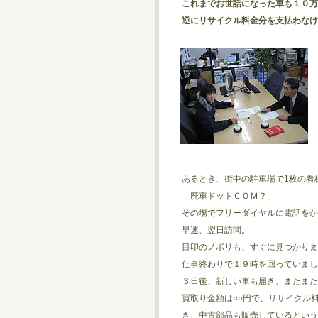
これまでお世話になった車も１０万
逆にリサイクル料金分を支払わなけ
あるとき、街中の駐車場で1枚の看
「廃車ドットＣＯＭ？」
その場でフリーダイヤルに電話をか
早速、翌日訪問。
目印のノボリも、すぐに見つかりま
仕事終わりで１９時を回っていまし
３日後、新しい車も届き、またまた
買取り金額は○○円で、リサイクル
き、中古部品も販売しているという