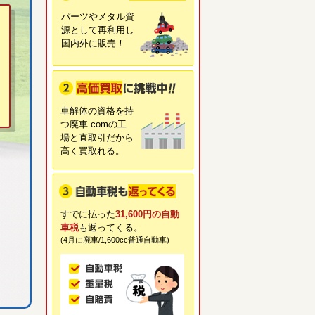
パーツやメタル資
源として再利用し
国内外に販売！
車解体の資格を持
つ廃車.comの工
場と直取引だから
高く買取れる。
すでに払った
31,600円の自動
車税
も返ってくる。
(4月に廃車/1,600cc普通自動車)