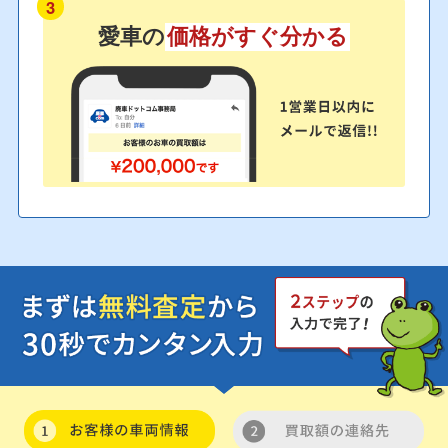
3
愛車の
価格がすぐ分かる