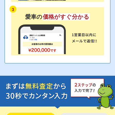
3
愛車の
価格がすぐ分かる